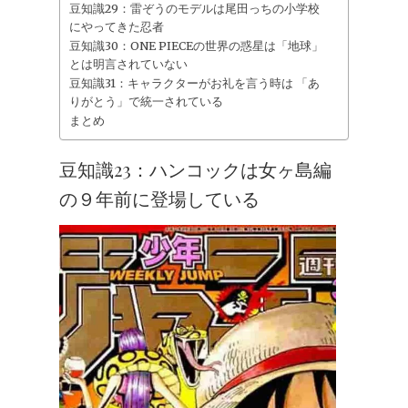
豆知識29：雷ぞうのモデルは尾田っちの小学校
にやってきた忍者
豆知識30：ONE PIECEの世界の惑星は「地球」
とは明言されていない
豆知識31：キャラクターがお礼を言う時は 「あ
りがとう」で統一されている
まとめ
豆知識23：ハンコックは女ヶ島編
の９年前に登場している