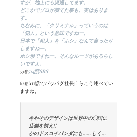
すが、地上にも流通してます。
どこかでゾロが着てた事も、実はありま
す。
ちなみに、「クリミナル」っていうのは
「犯人」という意味ですねー。
日本で「犯人」を「ホシ」なんて言ったり
しますねー。
ホシ形ですねー。そんなルーツがあるらし
いですよ。
514話SBS
53巻
611話でパッパグ社長自らこう述べてい
62巻
ますね。
今やそのデザインは世界中の◯国に
店舗を構え!!
かのドスコイパンダにも…… しく…