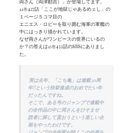
両さん（両津勘吉）」が登場してます。
427話「ここが地獄じゃあるめェし」の
44巻
１ページ５コマ目の
エニエス・ロビーを取り囲む海軍の軍艦の
中にはっきり描かれています。
なぜ両さんがワンピースの世界にいるの
か？の答えは
432話のSBSにありまし
45巻
た。
実は去年、「こち亀」は連載30周
年!!という快挙達成のおめでたい年
だったんですね。
そこで、ある号のジャンプで連載中
の全作品の中に両さんをひそませ
読者に探して貰おうという楽しい企
画をやったわけです。
ジャンプの全作家が快くこの企画を