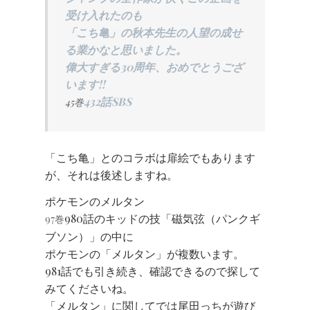
受け入れたのも
「こち亀」の秋本先生の人望の成せ
る業かなと思いました。
偉大すぎる30周年、おめでとうござ
います!!
432話SBS
45巻
「こち亀」とのコラボは扉絵でもあります
が、それは後述しますね。
ポケモンのメルタン
980話のキッドの技「磁気弦（パンクギ
97巻
ブソン）」の中に
ポケモンの「メルタン」が複数います。
981話でも引き続き、確認できるので探して
みてくださいね。
「メルタン」に関してでは尾田っちが遊び