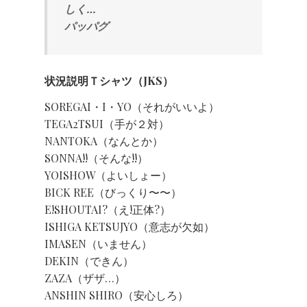
しく…
パッパグ
状況説明Ｔシャツ（JKS）
SOREGAI・I・YO（それがいいよ）
TEGA2TSUI（手が２対）
NANTOKA（なんとか）
SONNA!!（そんな!!）
YOISHOW（よいしょー）
BICK REE（びっくり〜〜）
E!SHOUTAI?（え!正体?）
ISHIGA KETSUJYO（意志が欠如）
IMASEN（いません）
DEKIN（できん）
ZAZA（ザザ…）
ANSHIN SHIRO（安心しろ）