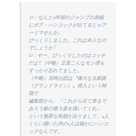
D：なんと9年前のジャンプの表紙
にボア・ハンコックが出てるじゃア
ーリマせんか。
びっくりしました。これは本人なの
でしょうか?
O：やー、びっくりしたのはコッチ
だよ!!（中略）正直こんなモン僕も
すっかり忘れてました。
（中略）当時お話は〝偉大なる航路
（グランドライン）〟突入という時
期で
編集部から、「これから出て来るで
あろう敵の後ろ姿を描いてくれ」
という無茶な依頼がありまして、4人
くらい描いた内の1人は確かにハンコ
ックなんです。