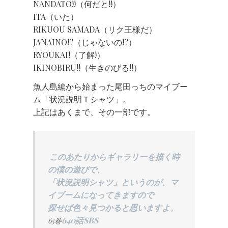
NANDATO!!（何だと!!）
ITA（いた）
RIKUOU SAMADA（リク王様だ）
JANAINO!?（じゃないの!?）
RYOUKAI!（了解!）
IKINOBIRU!!（生きのびる!!）
魚人島編から始まった尾田っちのマイブー
ム「状況説明Ｔシャツ」。
上記はあくまで、その一部です。
このあたりからギャラリーを描く時
の僕の遊びで、
「状況説明シャツ」というのが、マ
イブームになってきますので
探せば色々見つかると思いますよ。
640話SBS
65巻