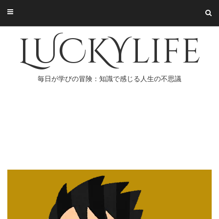
Skip
to
content
LUCKYlife
毎日が学びの冒険：知識で感じる人生の不思議