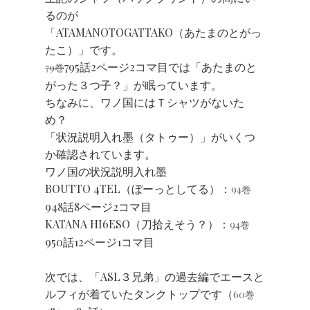
るのが
「ATAMANOTOGATTAKO（あたまのとがっ
たこ）」です。
795話2ページ2コマ目では「あたまのと
79巻
がった３つ子？」が眠っています。
ちなみに、ワノ国にはＴシャツがないた
め？
「状況説明入れ墨（タトゥー）」がいくつ
か確認されています。
ワノ国の状況説明入れ墨
BOUTTO 4TEL（ぼーっとしてる）：
94巻
948話8ページ2コマ目
KATANA HI6ESO（刀拾えそう？）：
94巻
950話12ページ1コマ目
次では、「ASL３兄弟」の過去編でエースと
ルフィが着ていたタンクトップです（
60巻