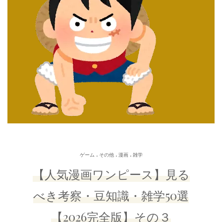
.
.
.
ゲーム
その他
漫画
雑学
【人気漫画ワンピース】見る
べき考察・豆知識・雑学50選
【2026完全版】その３