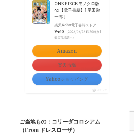
ONE PIECE モノクロ版
45【電子書籍】[ 尾田栄
一郎 ]
楽天Kobo電子書籍ストア
¥460
（2026/06/26 13:20時点 |
楽天市場調べ）
Amazon
楽天市場
Yahooショッピング
ポチップ
ご当地もの：コリーダコロシアム
（from ドレスローザ）