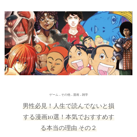
.
.
.
ゲーム
その他
漫画
雑学
男性必見！人生で読んでないと損
する漫画10選！本気でおすすめす
る本当の理由 その２