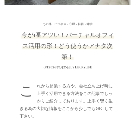
.
.
.
.
その他
ビジネス
心理
転職
雑学
今が1番アツい！バーチャルオフィ
ス活用の形！どう使うかアナタ次
第！
ON 2026年1月25日 BY
LUCKYLIFE
こ
れから起業する方や、会社立ち上げ時に
上手く活用できる方法をこの記事でしっ
かりご紹介しております。上手く賢く生
きる為の大切な情報をここから少しでもGETして
下さい。