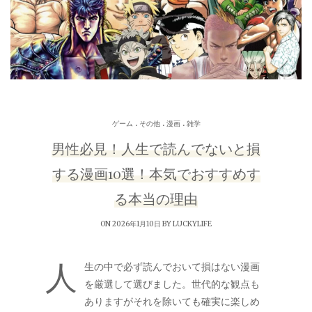
.
.
.
ゲーム
その他
漫画
雑学
男性必見！人生で読んでないと損
する漫画10選！本気でおすすめす
る本当の理由
ON 2026年1月10日 BY
LUCKYLIFE
人
生の中で必ず読んでおいて損はない漫画
を厳選して選びました。世代的な観点も
ありますがそれを除いても確実に楽しめ