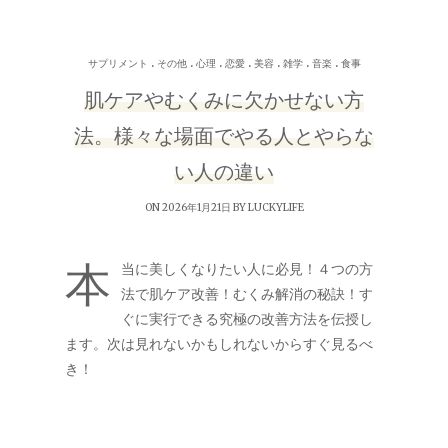
.
.
.
.
.
.
.
サプリメント
その他
心理
恋愛
美容
雑学
音楽
食事
肌ケアやむくみに欠かせない方
法。様々な場面でやる人とやらな
い人の違い
ON 2026年1月21日 BY
LUCKYLIFE
本
当に美しくなりたい人に必見！４つの方
法で肌ケア改善！むくみ解消の秘訣！す
ぐに実行できる究極の改善方法を伝授し
ます。次は見れないかもしれないからすぐ見るべ
き！