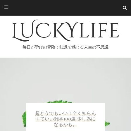
Skip
to
content
LUCKYlife
毎日が学びの冒険：知識で感じる人生の不思議
超どうでもいい！全く知らん
くていい雑学100選 少し為に
なるかも。