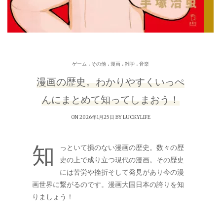
.
.
.
.
ゲーム
その他
漫画
雑学
音楽
漫画の歴史。わかりやすくいっぺ
んにまとめて知ってしまおう！
ON 2026年1月25日 BY
LUCKYLIFE
知
っといて損のない漫画の歴史。数々の歴
史の上で成り立つ現代の漫画。その歴史
には苦労や挫折そして発見があり今の漫
画世界に繋がるのです。漫画大国日本の誇りを知
りましょう！