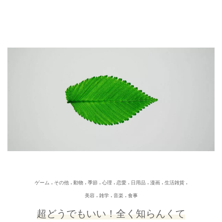
.
.
.
.
.
.
.
.
.
ゲーム
その他
動物
季節
心理
恋愛
日用品
漫画
生活雑貨
.
.
.
美容
雑学
音楽
食事
超どうでもいい！全く知らんくて