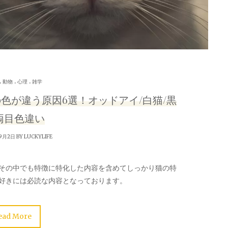
.
.
.
動物
心理
雑学
色が違う原因6選！オッドアイ/白猫/黒
両目色違い
9月2日 BY
LUCKYLIFE
その中でも特徴に特化した内容を含めてしっかり猫の特
好きには必読な内容となっております。
ead More