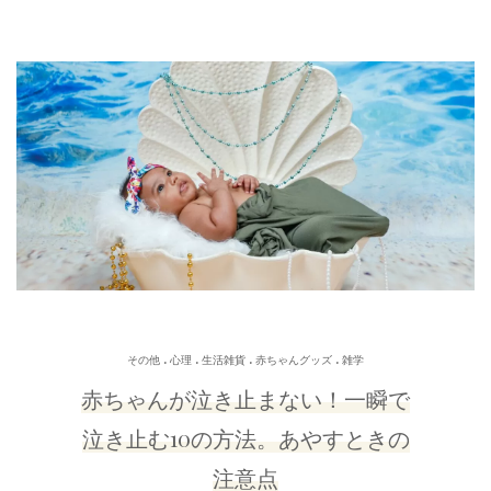
.
.
.
.
その他
心理
生活雑貨
赤ちゃんグッズ
雑学
赤ちゃんが泣き止まない！一瞬で
泣き止む10の方法。あやすときの
注意点