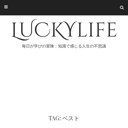
Skip
to
content
LUCKYlife
毎日が学びの冒険：知識で感じる人生の不思議
TAG: ベスト