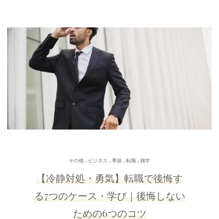
.
.
.
.
その他
ビジネス
季節
転職
雑学
【冷静対処・勇気】転職で後悔す
る7つのケース・学び｜後悔しない
ための6つのコツ