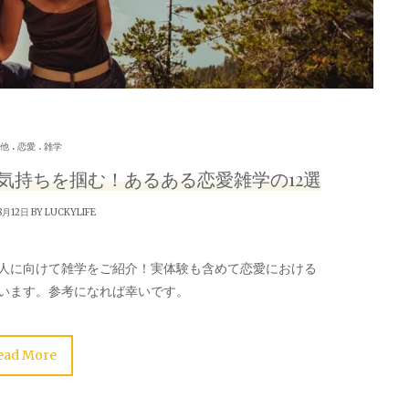
.
.
他
恋愛
雑学
気持ちを掴む！あるある恋愛雑学の12選
8月12日 BY
LUCKYLIFE
人に向けて雑学をご紹介！実体験も含めて恋愛における
います。参考になれば幸いです。
ead More