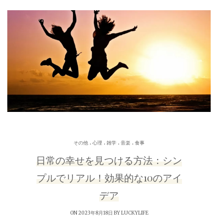
.
.
.
.
その他
心理
雑学
音楽
食事
日常の幸せを見つける方法：シン
プルでリアル！効果的な10のアイ
デア
ON 2023年8月18日 BY
LUCKYLIFE