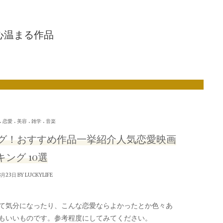
: 心温まる作品
.
.
.
.
恋愛
美容
雑学
音楽
グ！おすすめ作品一挙紹介人気恋愛映画
ング 10選
8月23日 BY
LUCKYLIFE
て気分になったり、こんな恋愛ならよかったとか色々あ
もいいものです。参考程度にしてみてください。