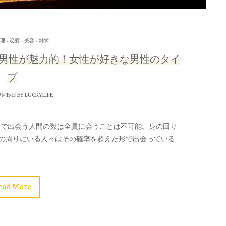
.
.
.
理
恋愛
美容
雑学
な男性が魅力的！女性が好きな男性のタイ
プ
9月15日 BY
LUCKYLIFE
生で出会う人間の数は全員に会うことは不可能。身の回り
の周りにいる人々はその確率を超えた形で出会っている
ead More