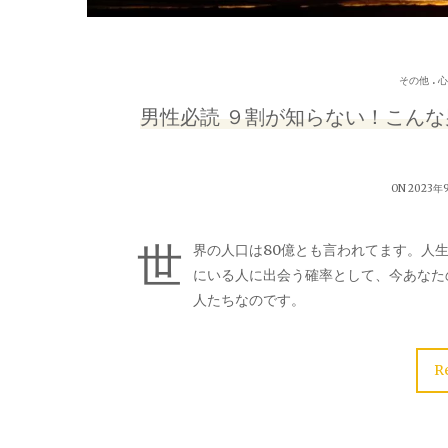
.
その他
心
男性必読 ９割が知らない！こん
ON 2023年
世
界の人口は80億とも言われてます。人
にいる人に出会う確率として、今あなた
人たちなのです。
R