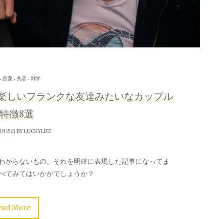
.
.
.
恋愛
美容
雑学
楽しいフランクな友達みたいなカップル
特徴8選
8月15日 BY
LUCKYLIFE
わからないもの。それを明確に表現した記事になってま
べてみてはいかがでしょうか？
ead More