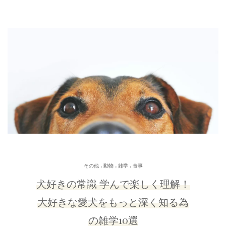
.
.
.
その他
動物
雑学
食事
犬好きの常識 学んで楽しく理解！
大好きな愛犬をもっと深く知る為
の雑学10選