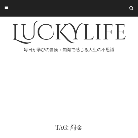
Skip
to
content
LUCKYlife
毎日が学びの冒険：知識で感じる人生の不思議
TAG: 罰金