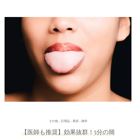
.
.
.
その他
日用品
美容
雑学
【医師も推奨】効果抜群！5分の簡