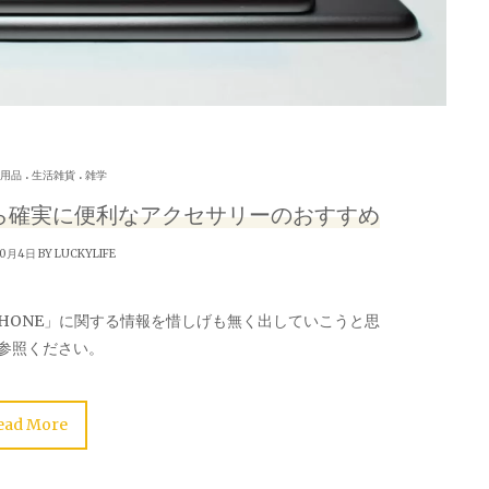
.
.
用品
生活雑貨
雑学
したら確実に便利なアクセサリーのおすすめ
10月4日 BY
LUCKYLIFE
HONE」に関する情報を惜しげも無く出していこうと思
参照ください。
ead More