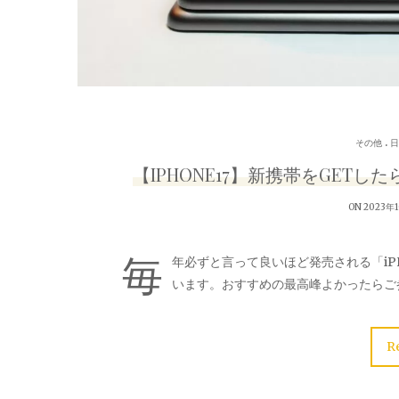
.
その他
日
【IPHONE17】新携帯をGET
ON 2023年
毎
年必ずと言って良いほど発売される「iP
います。おすすめの最高峰よかったらご
R