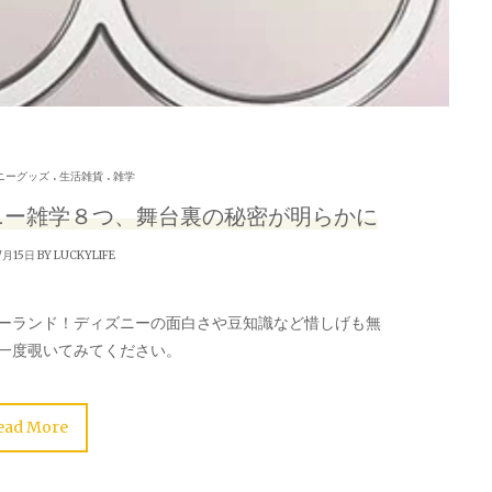
.
.
ニーグッズ
生活雑貨
雑学
ニー雑学８つ、舞台裏の秘密が明らかに
7月15日 BY
LUCKYLIFE
ーランド！ディズニーの面白さや豆知識など惜しげも無
一度覗いてみてください。
ead More