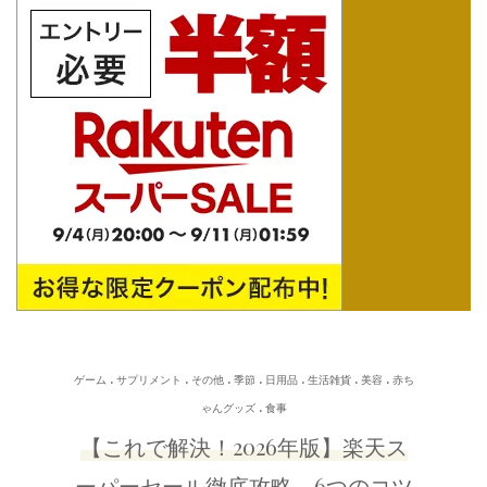
.
.
.
.
.
.
.
ゲーム
サプリメント
その他
季節
日用品
生活雑貨
美容
赤ち
.
ゃんグッズ
食事
【これで解決！2026年版】楽天ス
ーパーセール徹底攻略 6つのコツ