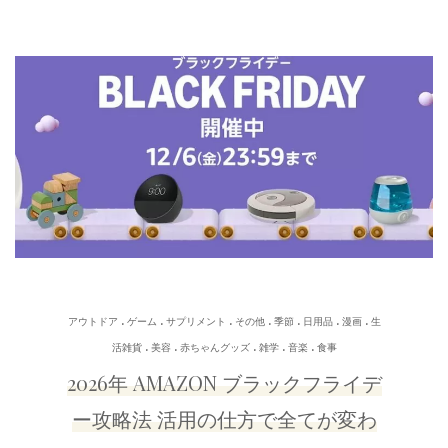
.
.
.
.
.
.
.
アウトドア
ゲーム
サプリメント
その他
季節
日用品
漫画
生
.
.
.
.
.
活雑貨
美容
赤ちゃんグッズ
雑学
音楽
食事
2026年 AMAZON ブラックフライデ
ー攻略法 活用の仕方で全てが変わ