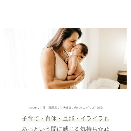
.
.
.
.
.
その他
心理
日用品
生活雑貨
赤ちゃんグッズ
雑学
子育て・育休・旦那・イライラも
あっという間に感じる気持ち☆46