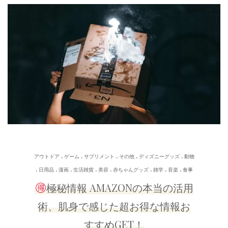
.
.
.
.
.
アウトドア
ゲーム
サプリメント
その他
ディズニーグッズ
動物
.
.
.
.
.
.
.
.
日用品
漫画
生活雑貨
美容
赤ちゃんグッズ
雑学
音楽
食事
極秘情報 AMAZONの本当の活用
術、肌身で感じた超お得な情報お
すすめGET！