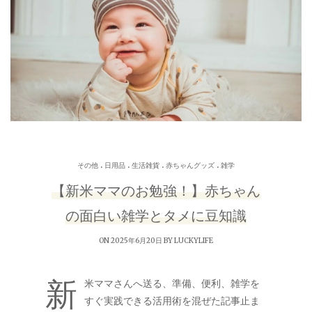
.
.
.
.
その他
日用品
生活雑貨
赤ちゃんグッズ
雑学
【新米ママのお勉強！】赤ちゃん
の面白い雑学とタメに豆知識
ON 2025年6月20日 BY
LUCKYLIFE
新
米ママさんへ送る、準備、便利、雑学を
すぐ実践できる活用術を混ぜた記事止ま