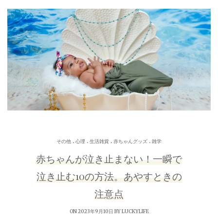
.
.
.
.
その他
心理
生活雑貨
赤ちゃんグッズ
雑学
赤ちゃんが泣き止まない！一瞬で
泣き止む10の方法。あやすときの
注意点
ON 2023年9月10日 BY
LUCKYLIFE