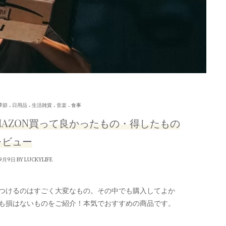
.
.
.
.
季節
日用品
生活雑貨
音楽
食事
MAZON買って良かったもの・得したもの
レビュー
9月9日 BY
LUCKYLIFE
つけるのはすごく大変なもの。その中でも購入してよか
も損はないものをご紹介！本気でおすすめの商品です。