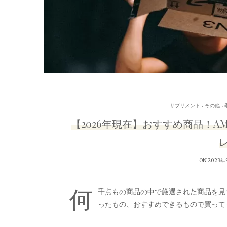
.
.
サプリメント
その他
【2026年現在】おすすめ商品！A
ON 2023年
何
千点もの商品の中で厳選された商品を見
ったもの、おすすめできるもので買って