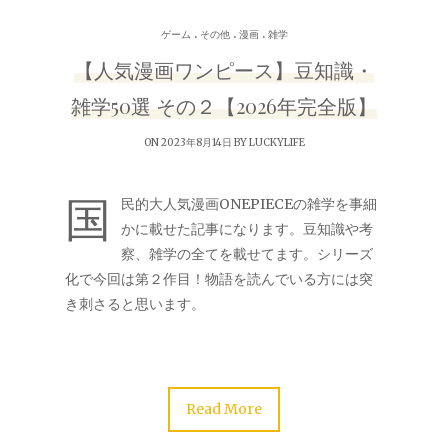
.
.
.
ゲーム
その他
漫画
雑学
【人気漫画ワンピース】豆知識・
雑学50選 その２【2026年完全版】
ON 2023年8月14日 BY
LUCKYLIFE
国
民的大人気漫画ONEPIECEの雑学を事細
かに載せた記事になります。豆知識や考
察、雑学の全てを載せてます。シリーズ
化で今回は第２作目！物語を読んでいる方には突
き刺さると思います。
Read More