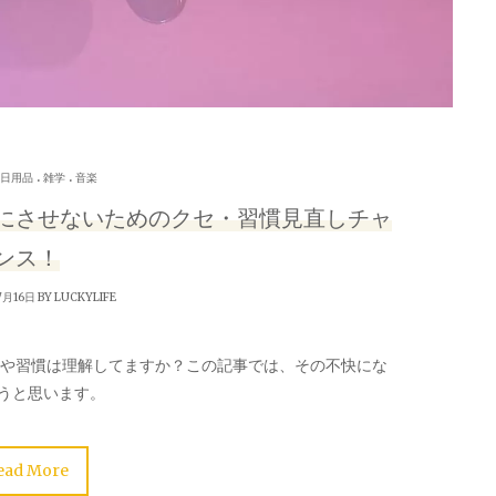
.
.
日用品
雑学
音楽
にさせないためのクセ・習慣見直しチャ
ンス！
7月16日 BY
LUCKYLIFE
癖や習慣は理解してますか？この記事では、その不快にな
うと思います。
ead More