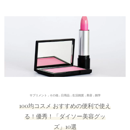
.
.
.
.
.
サプリメント
その他
日用品
生活雑貨
美容
雑学
100均コスメ おすすめの便利で使え
る！優秀！「ダイソー美容グッ
ズ」10選