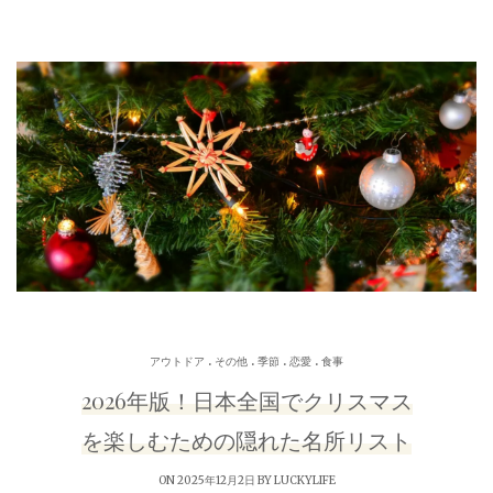
.
.
.
.
アウトドア
その他
季節
恋愛
食事
2026年版！日本全国でクリスマス
を楽しむための隠れた名所リスト
ON 2025年12月2日 BY
LUCKYLIFE