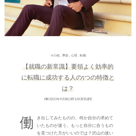
.
.
.
その他
季節
心理
転職
【就職の新常識】要領よく効率的
に転職に成功する人の5つの特徴と
は？
ON 2023年9月8日 BY
LUCKYLIFE
働
き出してみたものの、何か自分の求めて
いたものが違う。もっと自分に合うもの
を見つけた方がいいのでは？沢山の迷い