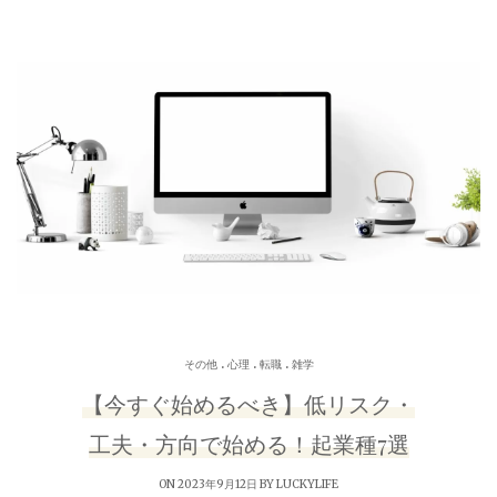
.
.
.
その他
心理
転職
雑学
【今すぐ始めるべき】低リスク・
工夫・方向で始める！起業種7選
ON 2023年9月12日 BY
LUCKYLIFE