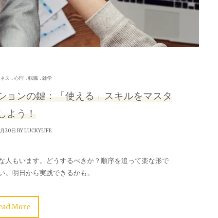
.
.
.
ネス
心理
転職
雑学
ションの鍵：「使える」スキルをマスタ
しよう！
8月20日 BY
LUCKYLIFE
な人もいます。どうするべきか？順序を追って楽な形で
い。明日から実践できるかも。
ead More