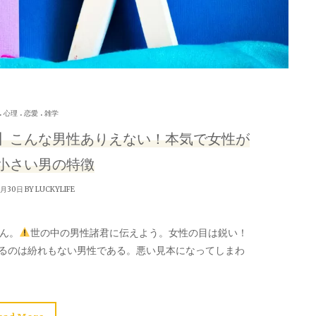
.
.
.
心理
恋愛
雑学
】こんな男性ありえない！本気で女性が
小さい男の特徴
8月30日 BY
LUCKYLIFE
ん。
世の中の男性諸君に伝えよう。女性の目は鋭い！
るのは紛れもない男性である。悪い見本になってしまわ