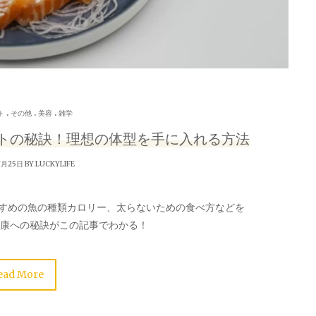
.
.
.
ト
その他
美容
雑学
トの秘訣！理想の体型を手に入れる方法
7月25日 BY
LUCKYLIFE
すめの魚の種類カロリー、太らないための食べ方などを
健康への秘訣がこの記事でわかる！
ead More