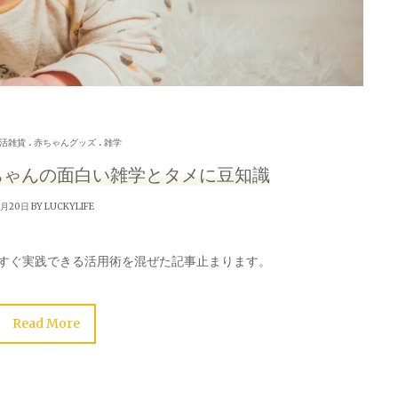
.
.
活雑貨
赤ちゃんグッズ
雑学
ちゃんの面白い雑学とタメに豆知識
6月20日 BY
LUCKYLIFE
すぐ実践できる活用術を混ぜた記事止まります。
Read More