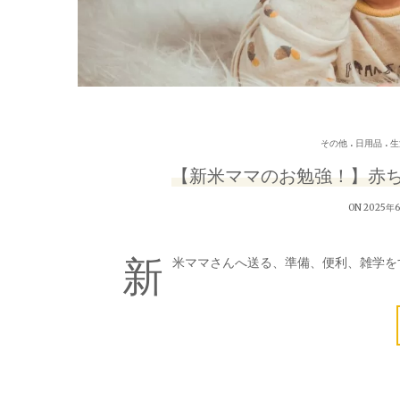
.
.
その他
日用品
生
【新米ママのお勉強！】赤
ON 2025年
新
米ママさんへ送る、準備、便利、雑学を