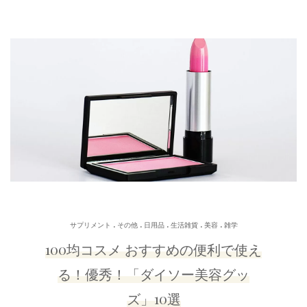
.
.
.
.
.
サプリメント
その他
日用品
生活雑貨
美容
雑学
100均コスメ おすすめの便利で使え
る！優秀！「ダイソー美容グッ
ズ」10選