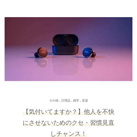
.
.
.
その他
日用品
雑学
音楽
【気付いてますか？】他人を不快
にさせないためのクセ・習慣見直
しチャンス！