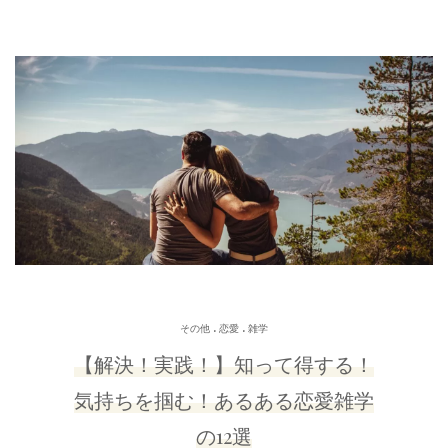
.
.
その他
恋愛
雑学
【解決！実践！】知って得する！
気持ちを掴む！あるある恋愛雑学
の12選