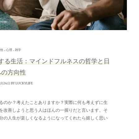
.
.
他
心理
雑学
する生活：マインドフルネスの哲学と日
への方向性
8月24日 BY
LUCKYLIFE
るのか？考えたことありますか？実際に何も考えずに生
を改善しようと思う人はほんの一握りだと言います。そ
分の人生が楽しくなるようになってくれたら嬉しく思い