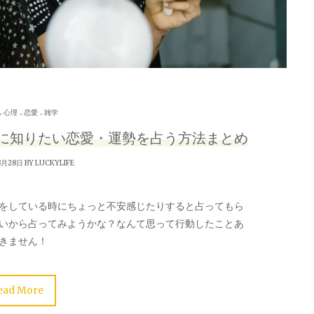
.
.
.
心理
恋愛
雑学
に知りたい恋愛・運勢を占う方法まとめ
8月28日 BY
LUCKYLIFE
をしている時にちょっと不安感じたりすると占ってもら
いから占ってみようかな？なんて思って行動したことあ
きません！
ead More