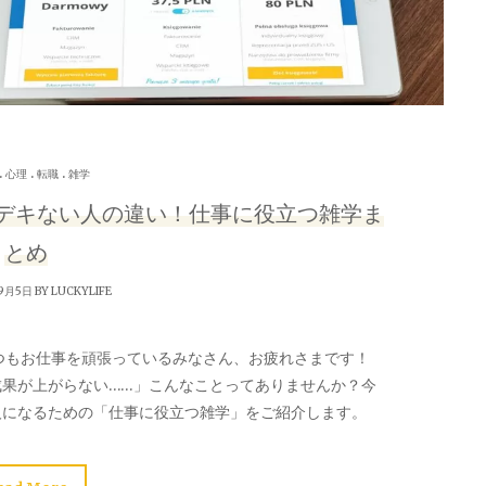
.
.
.
心理
転職
雑学
デキない人の違い！仕事に役立つ雑学ま
とめ
9月5日 BY
LUCKYLIFE
つもお仕事を頑張っているみなさん、お疲れさまです！
成果が上がらない……」こんなことってありませんか？今
人になるための「仕事に役立つ雑学」をご紹介します。