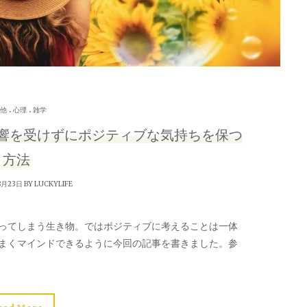
.
.
他
心理
雑学
響を受けずにポジティブな気持ちを保つ
方法
8月23日 BY
LUCKYLIFE
ってしまう生き物。ではポジティブに考えることは一体
まくマインドできるように今回の記事を書きました。参