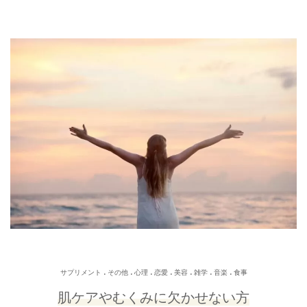
.
.
.
.
.
.
.
サプリメント
その他
心理
恋愛
美容
雑学
音楽
食事
肌ケアやむくみに欠かせない方