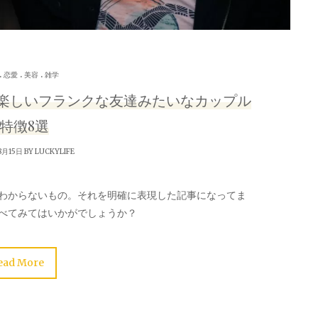
.
.
.
恋愛
美容
雑学
楽しいフランクな友達みたいなカップル
特徴8選
8月15日 BY
LUCKYLIFE
わからないもの。それを明確に表現した記事になってま
べてみてはいかがでしょうか？
ead More