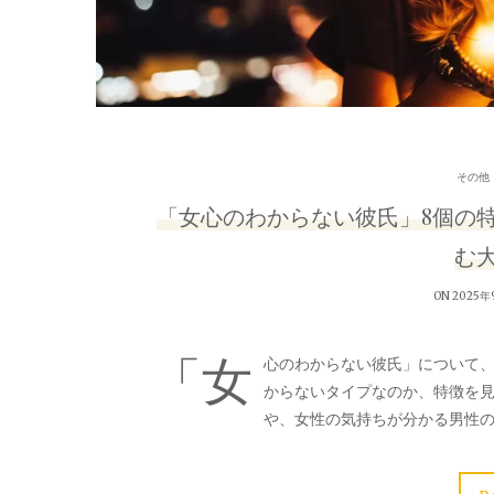
その他
「女心のわからない彼氏」8個の特
む
ON 2025年
「女
心のわからない彼氏」について
からないタイプなのか、特徴を
や、女性の気持ちが分かる男性