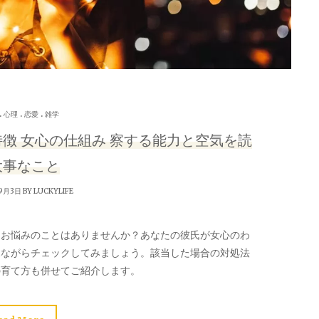
.
.
.
心理
恋愛
雑学
徴 女心の仕組み 察する能力と空気を読
大事なこと
9月3日 BY
LUCKYLIFE
、お悩みのことはありませんか？あなたの彼氏が女心のわ
見ながらチェックしてみましょう。該当した場合の対処法
の育て方も併せてご紹介します。