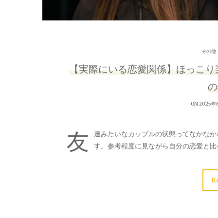
その他
【実際にいる恋愛関係】ほっこり
の
ON 2025年
友
達みたいなカップルの状態ってなかなか
す。参考程度に見ながら自分の恋愛と比
R