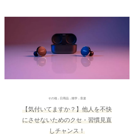
.
.
.
その他
日用品
雑学
音楽
【気付いてますか？】他人を不快
にさせないためのクセ・習慣見直
しチャンス！