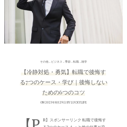
.
.
.
.
その他
ビジネス
季節
転職
雑学
【冷静対処・勇気】転職で後悔す
る7つのケース・学び｜後悔しない
ための6つのコツ
ON 2023年8月29日 BY
LUCKYLIFE
【P
R】スポンサーリンク 転職で後悔す