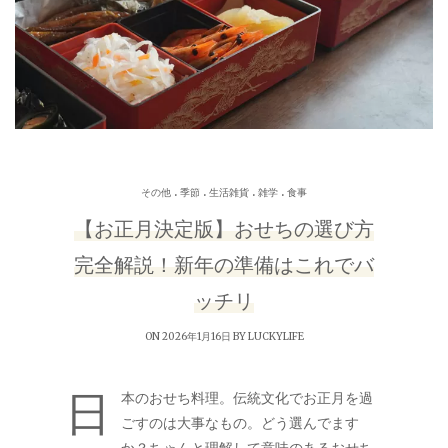
.
.
.
.
その他
季節
生活雑貨
雑学
食事
【お正月決定版】おせちの選び方
完全解説！新年の準備はこれでバ
ッチリ
ON 2026年1月16日 BY
LUCKYLIFE
日
本のおせち料理。伝統文化でお正月を過
ごすのは大事なもの。どう選んでます
か？ちゃんと理解して意味のあるおせち