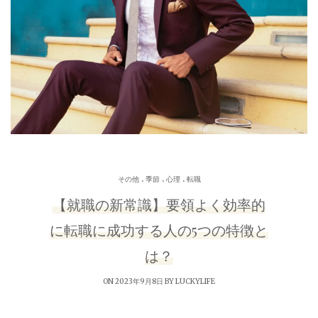
.
.
.
その他
季節
心理
転職
【就職の新常識】要領よく効率的
に転職に成功する人の5つの特徴と
は？
ON 2023年9月8日 BY
LUCKYLIFE