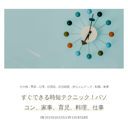
.
.
.
.
.
.
.
その他
季節
心理
日用品
生活雑貨
赤ちゃんグッズ
転職
食事
すぐできる時短テクニック！パソ
コン、家事、育児、料理、仕事
ON 2023年10月25日 BY
LUCKYLIFE