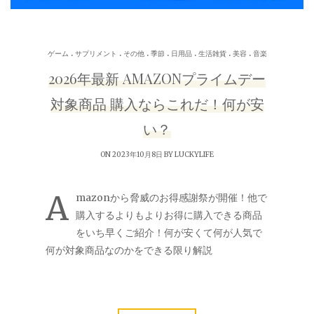
.
.
.
.
.
.
.
ゲーム
サプリメント
その他
季節
日用品
生活雑貨
美容
音楽
2026年最新 AMAZONプライムデー
対象商品 購入ならこれだ！何が安
い？
ON 2023年10月8日 BY
LUCKYLIFE
A
mazonから脅威のお得感謝祭が開催！他で
購入するよりもよりお得に購入できる商品
をいち早くご紹介！何が安くて何が人気で
何が対象商品なのかをできる限り解説