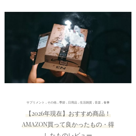
.
.
.
.
.
.
サプリメント
その他
季節
日用品
生活雑貨
音楽
食事
【2026年現在】おすすめ商品！
AMAZON買って良かったもの・得
したものレビュー