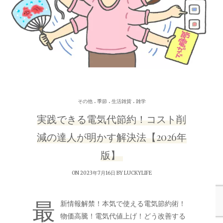
.
.
.
その他
季節
生活雑貨
雑学
実践できる電気代節約！コスト削
減の達人が明かす解決法【2026年
版】
ON 2023年7月16日 BY
LUCKYLIFE
最
新情報解禁！本気で使える電気節約術！
物価高騰！電気代値上げ！どう改善する