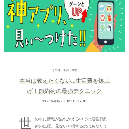
.
.
その他
季節
雑学
本当は教えたくない…生活費を爆上
げ！節約術の最強テクニック
ON 2026年1月21日 BY
LUCKYLIFE
世
の中に情報が溢れかえる中での最強節約
術の伝授。見ないと損するのはあなたで