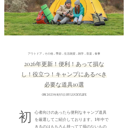
.
.
.
.
.
.
アウトドア
その他
季節
生活雑貨
雑学
音楽
食事
2026年更新！便利！あって損な
し！役立つ！キャンプにあるべき
必要な道具10選
ON 2023年8月5日 BY
LUCKYLIFE
初
心者向けのあったら便利なキャンプ道具
を厳選してご紹介しております。1年中で
きるのはもちろん持ってて損のないもの