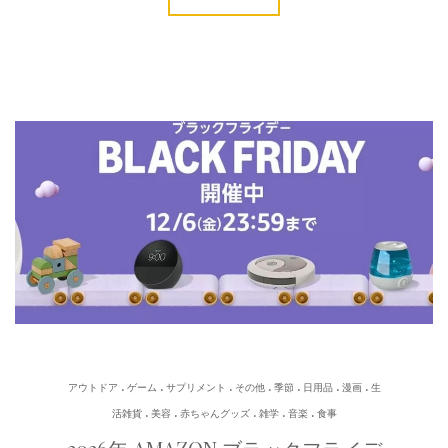
.
.
.
.
.
.
.
アウトドア
ゲーム
サプリメント
その他
季節
日用品
漫画
生
.
.
.
.
.
活雑貨
美容
赤ちゃんグッズ
雑学
音楽
食事