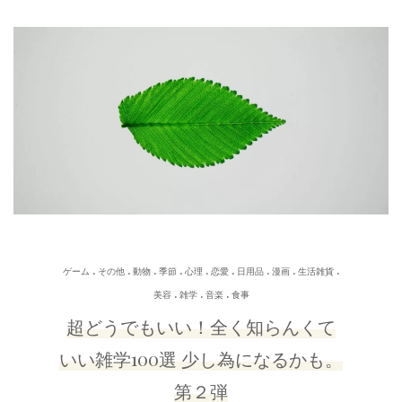
.
.
.
.
.
.
.
.
.
ゲーム
その他
動物
季節
心理
恋愛
日用品
漫画
生活雑貨
.
.
.
美容
雑学
音楽
食事
超どうでもいい！全く知らんくて
いい雑学100選 少し為になるかも。
第２弾