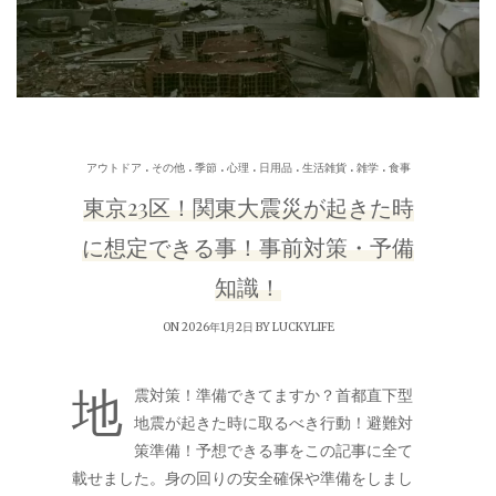
.
.
.
.
.
.
.
アウトドア
その他
季節
心理
日用品
生活雑貨
雑学
食事
東京23区！関東大震災が起きた時
に想定できる事！事前対策・予備
知識！
ON 2026年1月2日 BY
LUCKYLIFE
地
震対策！準備できてますか？首都直下型
地震が起きた時に取るべき行動！避難対
策準備！予想できる事をこの記事に全て
載せました。身の回りの安全確保や準備をしまし