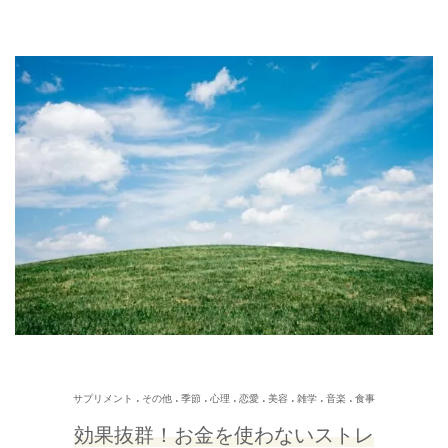
.
.
.
.
.
.
.
.
サプリメント
その他
季節
心理
恋愛
美容
雑学
音楽
食事
効果抜群！お金を使わないストレ