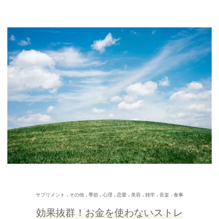
.
.
.
.
.
.
.
.
サプリメント
その他
季節
心理
恋愛
美容
雑学
音楽
食事
効果抜群！お金を使わないストレ