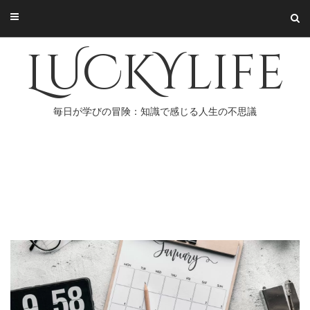
Skip
to
content
LUCKYlife
毎日が学びの冒険：知識で感じる人生の不思議