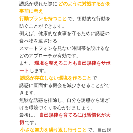
誘惑が現れた際に
どのように対処するかを
事前に考え
行動プランを持つこと
で、衝動的な行動を
防ぐことができます。
例えば、健康的な食事を守るために誘惑の
食べ物を遠ざける
スマートフォンを見ない時間帯を設けるな
どのアプローチが有効です。
また、
環境を整えることも自己規律をサポ
ート
します。
誘惑が存在しない環境を作ること
で
誘惑に直面する機会を減少させることがで
きます。
無駄な誘惑を排除し、自分を誘惑から遠ざ
ける環境づくりを心がけましょう。
最後に、
自己規律を育てるには習慣化が大
切
です。
小さな努力を繰り返し行うこと
で、自己規