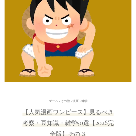
.
.
.
ゲーム
その他
漫画
雑学
【人気漫画ワンピース】見るべき
考察・豆知識・雑学50選【2026完
全版】その３