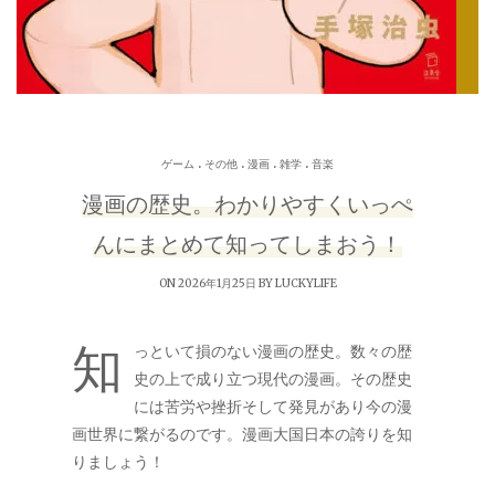
.
.
.
.
ゲーム
その他
漫画
雑学
音楽
漫画の歴史。わかりやすくいっぺ
んにまとめて知ってしまおう！
ON 2026年1月25日 BY
LUCKYLIFE
知
っといて損のない漫画の歴史。数々の歴
史の上で成り立つ現代の漫画。その歴史
には苦労や挫折そして発見があり今の漫
画世界に繋がるのです。漫画大国日本の誇りを知
りましょう！