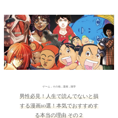
.
.
.
ゲーム
その他
漫画
雑学
男性必見！人生で読んでないと損
する漫画10選！本気でおすすめす
る本当の理由 その２